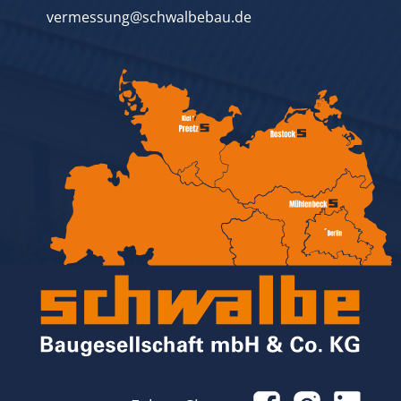
vermessung@schwalbebau.de