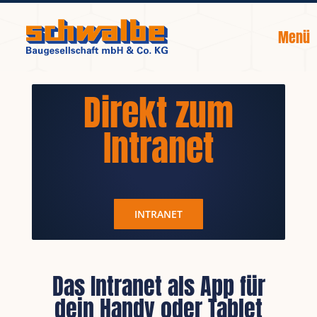
Zum
Inhalt
Toggle
springen
Naviga
Unternehmen
Direkt zum
Leistungen
Intranet
Referenzen
Kontakt
INTRANET
Karriere
Das Intranet als App für
dein Handy oder Tablet