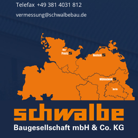
Telefax
+49 381 4031 812
vermessung@schwalbebau.de