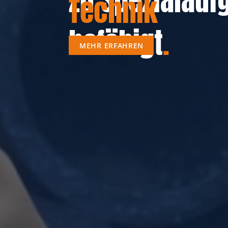
Technik
befähigt
.
MEHR ERFAHREN