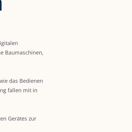
n
gitalen
ne Baumaschinen,
owie das Bedienen
g fallen mit in
en Gerätes zur