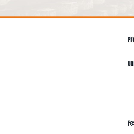
Pr
Un
Fe