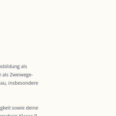
sbildung als
e als Zweiwege-
bau, insbesondere
igkeit sowie deine
erschein Klasse B.