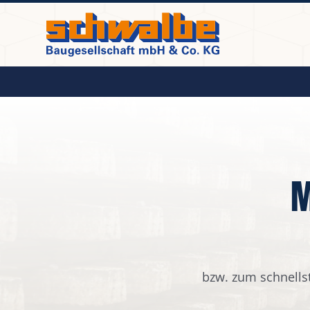
Zum
Inhalt
springen
Unternehmen
Leistungen
M
Referenzen
Kontakt
Karriere
bzw. zum schnellst