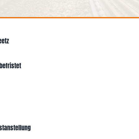
eetz
befristet
stanstellung