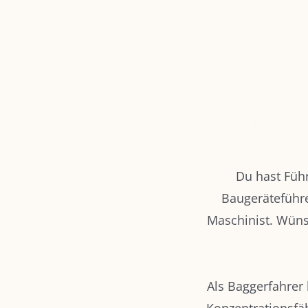
Du hast Füh
Baugeräteführe
Maschinist. Wün
Als Baggerfahrer 
Konzentrationsfäh